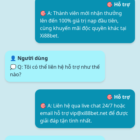
🎯 Hỗ trợ
🎯 A: Thành viên mới nhận thưởng
lên đến 100% giá trị nạp đầu tiên,
cùng khuyến mãi độc quyền khác tại
Xi88bet.
👤 Người dùng
💭 Q: Tôi có thể liên hệ hỗ trợ như thế
nào?
🎯 Hỗ trợ
🎯 A: Liên hệ qua live chat 24/7 hoặc
email hỗ trợ
vip@xi88bet.net
để được
giải đáp tận tình nhất.