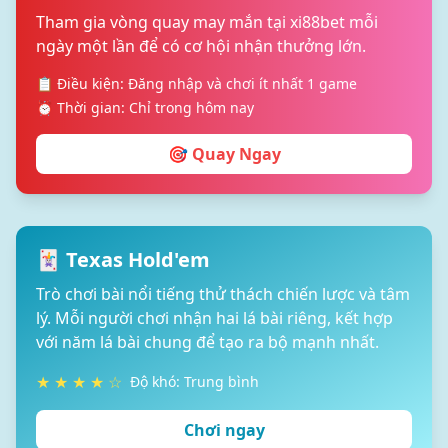
Tham gia vòng quay may mắn tại xi88bet mỗi
ngày một lần để có cơ hội nhận thưởng lớn.
📋 Điều kiện: Đăng nhập và chơi ít nhất 1 game
⏰ Thời gian: Chỉ trong hôm nay
🎯 Quay Ngay
🃏 Texas Hold'em
Trò chơi bài nổi tiếng thử thách chiến lược và tâm
lý. Mỗi người chơi nhận hai lá bài riêng, kết hợp
với năm lá bài chung để tạo ra bộ mạnh nhất.
★ ★ ★ ★ ☆
Độ khó: Trung bình
Chơi ngay