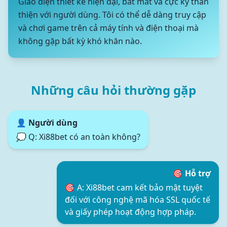
Giao diện thiết kế hiện đại, bắt mắt và cực kỳ thân
thiện với người dùng. Tôi có thể dễ dàng truy cập
và chơi game trên cả máy tính và điện thoại mà
không gặp bất kỳ khó khăn nào.
Những câu hỏi thường gặp
👤 Người dùng
💭 Q: Xi88bet có an toàn không?
🎯 Hỗ trợ
🎯 A: Xi88bet cam kết bảo mật tuyệt
đối với công nghệ mã hóa SSL quốc tế
và giấy phép hoạt động hợp pháp.