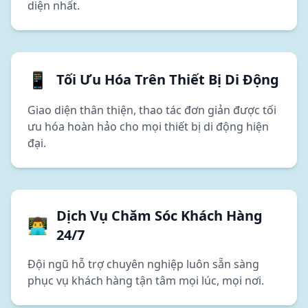
diện nhất.
📱
Tối Ưu Hóa Trên Thiết Bị Di Động
Giao diện thân thiện, thao tác đơn giản được tối
ưu hóa hoàn hảo cho mọi thiết bị di động hiện
đại.
Dịch Vụ Chăm Sóc Khách Hàng
👨‍💻
24/7
Đội ngũ hỗ trợ chuyên nghiệp luôn sẵn sàng
phục vụ khách hàng tận tâm mọi lúc, mọi nơi.