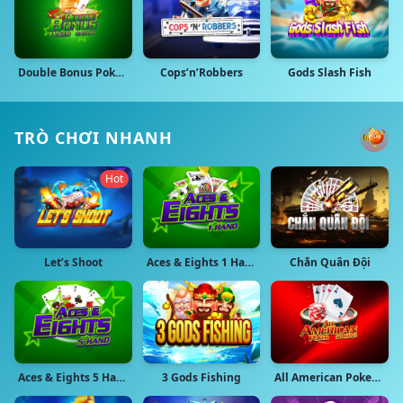
Double Bonus Poker 10 Hand
Cops’n’Robbers
Gods Slash Fish
TRÒ CHƠI NHANH
Hot
Let’s Shoot
Aces & Eights 1 Hand
Chắn Quân Đội
Aces & Eights 5 Hand
3 Gods Fishing
All American Poker 50 Hand